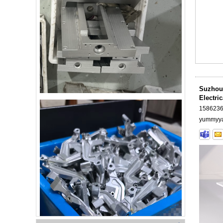
Suzhou H
Electri
yummyy