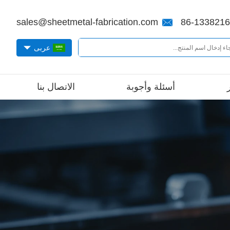
sales@sheetmetal-fabrication.com
86-133821
عربى
أسئلة وأجوبة
الاتصال بنا