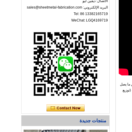
الاتصال: ديفين ليو
البريد الإلكتروني: sales@sheetmetal-fabrication.com
Tel: 86 13382165719
WeChat: LGQ4169719
اللمس يمكنها تخزين ما يصل
 الرائدة من 35mm في الثانية والوزن لا يصدق 140 كغ تصنيف (توزيع
منتجات جديدة