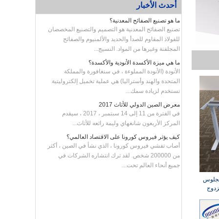
أحدث الأخبار
ما هو تصنيع الصفائح المعدنية؟
تصنيع الصفائح المعدنية هو التصميم والتصنيع المخصصان
للفولاذ المقاوم للصدأ والحديد والألمنيوم والصفائح
المجلفنة وغيرها من المواد. النسيج...
ما هي ميزة الأكسدة الأنودية والأكسدة؟
الأنودة (الأنودة المملوءة ، في سنغافورة والمملكة
المتحدة والهند وأستراليا) هي عملية تخميل إلكتروليتية
تستخدم لزيادة سمك...
معرض الصين الدولي للأثاث 2017
في الفترة من 11 إلى 14 سبتمبر ، 2017 ، سيقدم
المركز الأربعون شانغهاي وليمة رائعه للأثاث...
كيف يؤثر فيروس كورونا على الاقتصاد العالمي؟
أصاب تفشي فيروس كورونا ، الذي نشأ في الصين ، أكثر
من 200000 شخص. لقد ترك انتشاره الشركات في
جميع أنحاء العالم تحت...
الجلوس
زدوج