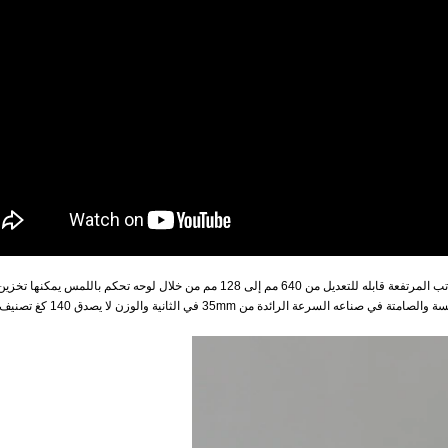
a6 هو مصنع لدينا هدوء وأصعب الارتفاع الكهربائية مكتب قابل للتعديل. المكاتب المرتفعة قابله للتعديل من 640 مم إلى 128 مم من خلال لوحه تحكم ب
إلى 2 من المواقع المحددة مسبقا. الساقين الفردية التي تقدم التعديلات السلسة والصامتة في صناعه السرعة