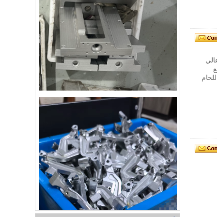
عالي
ع
للحام