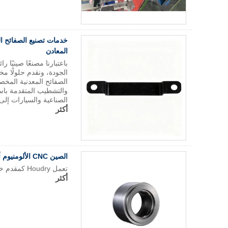
خدمات تصنيع الصفائح ا
المعادن
باعتبارنا مصنعًا صينيًا
الجودة، ونقدم حلولًا مخ
الصفائح المعدنية المخص
والتشطيب المتقدمة باس
الصناعية والسيارات إلى ا
أكثر
الصين CNC الألومنيوم أجزاء مصنع خدمة تصنيع CNC
تعمل Houdry كمقدم خدمة Match Machining Machining China CNC المتخصص.
أكثر