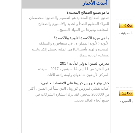
أحدث الأخبار
ما هو تصنيع الصفائح المعدنية؟
تصنيع الصفائح المعدنية هو التصميم والتصنيع المخصصان
للفولاذ المقاوم للصدأ والحديد والألمنيوم والصفائح
المجلفنة وغيرها من المواد. النسيج...
الصينية ،
ما هي ميزة الأكسدة الأنودية والأكسدة؟
الأنودة (الأنودة المملوءة ، في سنغافورة والمملكة
المتحدة والهند وأستراليا) هي عملية تخميل إلكتروليتية
تستخدم لزيادة سمك...
معرض الصين الدولي للأثاث 2017
في الفترة من 11 إلى 14 سبتمبر ، 2017 ، سيقدم
المركز الأربعون شانغهاي وليمة رائعه للأثاث...
كيف يؤثر فيروس كورونا على الاقتصاد العالمي؟
أصاب تفشي فيروس كورونا ، الذي نشأ في الصين ، أكثر
من 200000 شخص. لقد ترك انتشاره الشركات في
جميع أنحاء العالم تحت...
ادة فيها. بصفتنا الشركة الرائدة في مجال تصنيع قطع الغيار المعدنية في مجال CNC في الصين ،