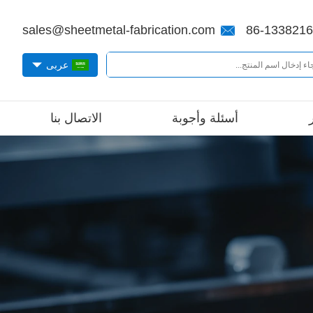
sales@sheetmetal-fabrication.com
86-133821
عربى
أسئلة وأجوبة
الاتصال بنا