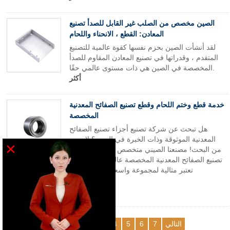
الصين مخصص من الصلب غير القابل للصدأ تصنيع
المعادن: القطع ، الانحناء واللحام
لقد أنشأت الصين بحزم نفسها كقوة عالمية للتصنيع
المتقدم ، وقدراتها في تصنيع المعادن المقاوم للصدأ
المخصصة في الصين هي ذات مستوى عالمي حقًا.
أكثر
خدمة قطع وختم اللحام وقطع تصنيع الصفائح المعدنية
المخصصة
هل تبحث عن شركة تصنيع أجزاء تصنيع الصفائح
المعدنية الموثوقة وذات الخبرة في الصين؟ لا مزيد
×
من البحث! مصنعنا الصيني متخصص في توفير أجزاء
تصنيع الصفائح المعدنية المخصصة عالية الجودة والتي
تعتبر مثالية لمجموعة واسعة من الصناعات
والتطبيقات.
أكثر
التالي
7
6
5
4
3
2
1
سابق